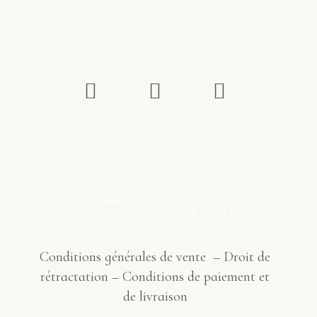
© 2024 · DOMAINE DE LA SOURCE · CRÉÉ
AVEC ENTHOUSIASME PAR
ONEPRO
D
Conditions générales de vente
–
Droit de
rétractation
–
Conditions de paiement et
de livraison